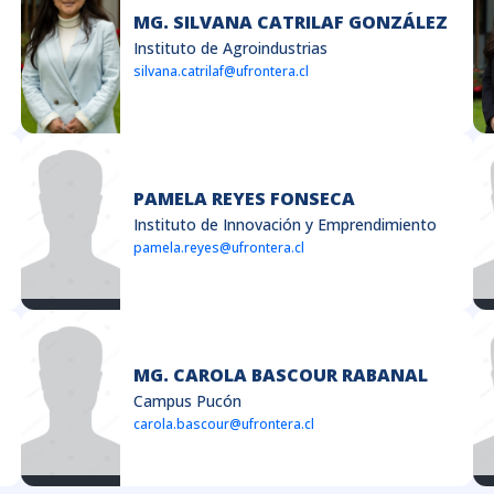
MG. SILVANA CATRILAF GONZÁLEZ
Instituto de Agroindustrias
silvana.catrilaf@ufrontera.cl
PAMELA REYES FONSECA
Instituto de Innovación y Emprendimiento
pamela.reyes@ufrontera.cl
MG. CAROLA BASCOUR RABANAL
Campus Pucón
carola.bascour@ufrontera.cl